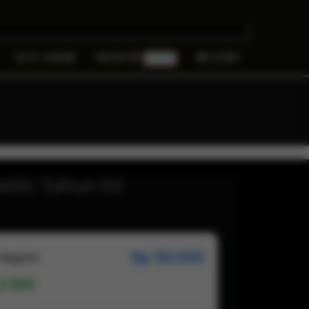
Search
SLOT ONLINE
REGISTER
LOGIN
Gratis!
tic Tahun Ini
Rp 50.000
Regular
500